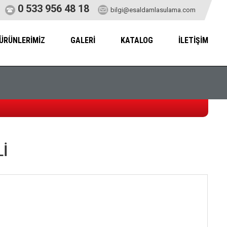
0 533 956 48 18
bilgi@esaldamlasulama.com
ÜRÜNLERİMİZ
GALERİ
KATALOG
İLETİŞİM
Lİ