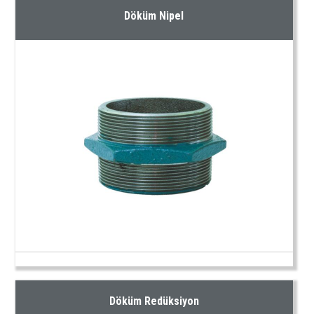
Döküm Nipel
Döküm Redüksiyon